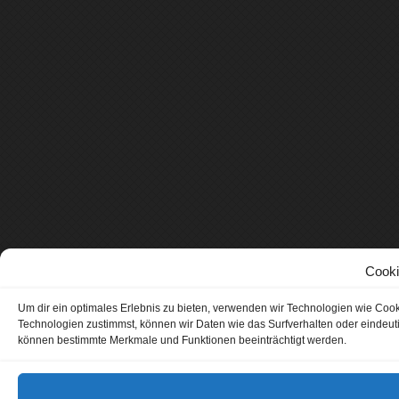
Cooki
Um dir ein optimales Erlebnis zu bieten, verwenden wir Technologien wie Coo
Technologien zustimmst, können wir Daten wie das Surfverhalten oder eindeuti
können bestimmte Merkmale und Funktionen beeinträchtigt werden.